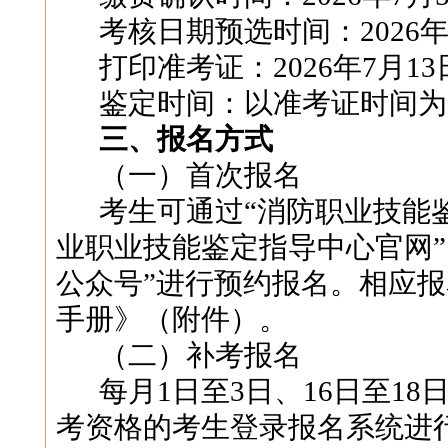
考核日期预选时间：
2026
打印准考证：
2026
年
7
月
13
鉴定时间：以准考证时间为
三、报名方式
（一）
首次报名
考生可通过
“
消防职业技能
业职业技能鉴定指导中心官网
”
公众号
”
进行预约报名。相应报
手册》（附件）。
（二）
补考报名
每月
1
日至
3
日、
16
日至
18
考
资格的考生登录报名系统进