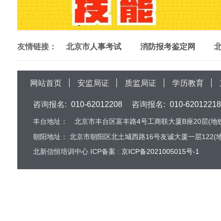
友情链接：
北京市人事考试
消防报考鉴定网
网站首页
安监局证
质监局证
学历教育
咨询报名:
010-62012208
咨询报名:
010-62012218
丰台地址：
北京市丰台区富丰路4号工商联大厦B座20层(地铁
朝阳地址：
北京市朝阳区北土城西路16号友诚大厦一层122(地
北新信恒培训中心 ICP备案 :
京ICP备2021005015号-1