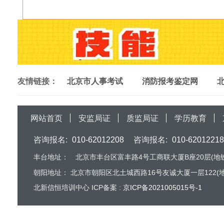
友情链接：
北京市人事考试
消防报考鉴定网
网站首页
安监局证
质监局证
学历教育
咨询报名:
010-62012208
咨询报名:
010-62012218
丰台地址：
北京市丰台区富丰路4号工商联大厦B座20层(地铁
朝阳地址：
北京市朝阳区北土城西路16号友诚大厦一层122(地
北新信恒培训中心 ICP备案 :
京ICP备2021005015号-1