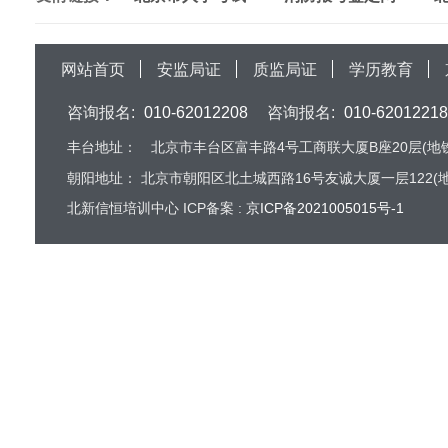
网站首页
安监局证
质监局证
学历教育
咨询报名:
010-62012208
咨询报名:
010-62012218
丰台地址：
北京市丰台区富丰路4号工商联大厦B座20层(地铁
朝阳地址：
北京市朝阳区北土城西路16号友诚大厦一层122(地
北新信恒培训中心 ICP备案 :
京ICP备2021005015号-1