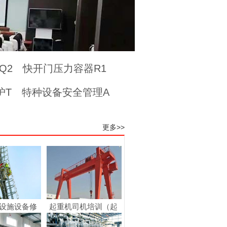
Q2
快开门压力容器R1
护T
特种设备安全管理A
更多>>
设施设备修
起重机司机培训（起
...
重...