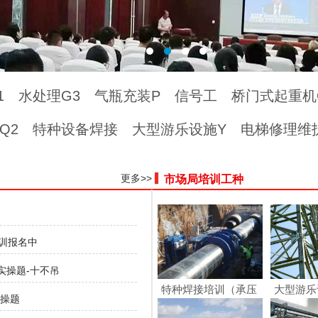
1
水处理G3
气瓶充装P
信号工
桥门式起重机
Q2
特种设备焊接
大型游乐设施Y
电梯修理维
更多>>
市场局培训工种
训报名中
实操题-十不吊
特种焊接培训（承压
大型游乐
实操题
焊...
理