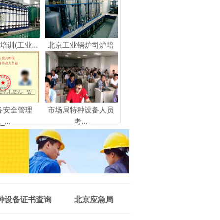
培训(工业...
北京工业锅炉司炉培
训...
备安全管理
市场局特种设备人员
_...
考...
种设备证书查询
北京应急局