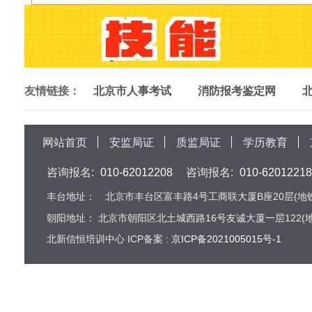
友情链接：
北京市人事考试
消防报考鉴定网
网站首页
安监局证
质监局证
学历教育
咨询报名:
010-62012208
咨询报名:
010-62012218
丰台地址：
北京市丰台区富丰路4号工商联大厦B座20层(地铁
朝阳地址：
北京市朝阳区北土城西路16号友诚大厦一层122(地
北新信恒培训中心 ICP备案 :
京ICP备2021005015号-1