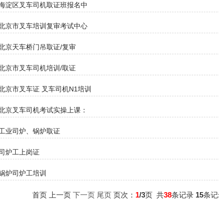
海淀区叉车司机取证班报名中
北京市叉车培训复审考试中心
北京天车桥门吊取证/复审
北京市叉车司机培训/取证
北京市叉车证 叉车司机N1培训
北京叉车司机考试实操上课：
工业司炉、锅炉取证
司炉工上岗证
锅炉司炉工培训
首页 上一页
下一页
尾页
页次：
1
/3
页 共
38
条记录
15
条记