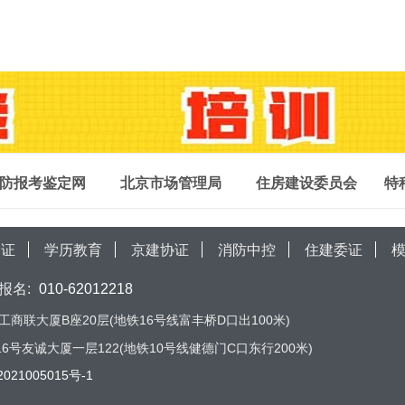
防报考鉴定网
北京市场管理局
住房建设委员会
特
局证
学历教育
京建协证
消防中控
住建委证
报名:
010-62012218
商联大厦B座20层(地铁16号线富丰桥D口出100米)
号友诚大厦一层122(地铁10号线健德门C口东行200米)
021005015号-1