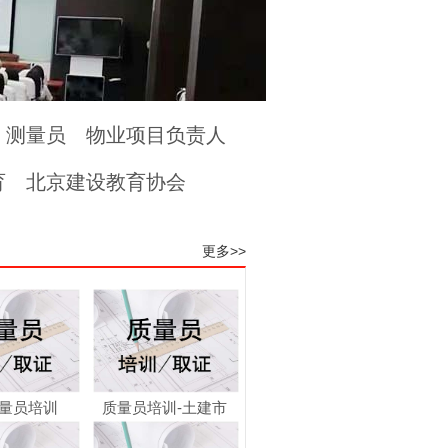
测量员
物业项目负责人
育
北京建设教育协会
更多>>
量员培训
质量员培训-土建市
政...