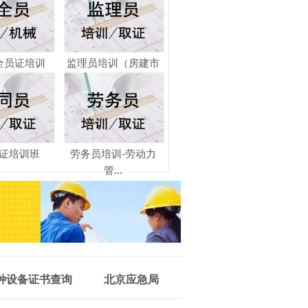
全员证培训
监理员培训（房建市
政...
证培训班
劳务员培训-劳动力
管...
种设备证书查询
北京应急局