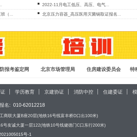
.
2022-11月电工低压、高压、电气...
（...
北京压力容器_高压医用灭菌锅取证报名...
防报考鉴定网
北京市场管理局
住房建设委员会
特
局证
学历教育
京建协证
消防中控
住建委证
报名:
010-62012218
商联大厦B座20层(地铁16号线富丰桥D口出100米)
号友诚大厦一层122(地铁10号线健德门C口东行200米)
021005015号-1