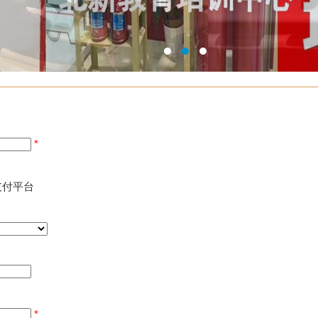
*
付平台
*