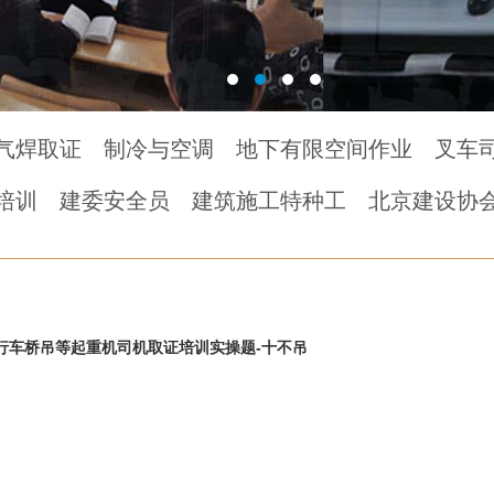
气焊取证
制冷与空调
地下有限空间作业
叉车
培训
建委安全员
建筑施工特种工
北京建设协
车桥吊等起重机司机取证培训实操题-十不吊