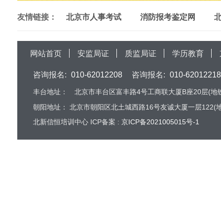
友情链接：
北京市人事考试
消防报考鉴定网
网站首页
安监局证
质监局证
学历教育
咨询报名:
010-62012208
咨询报名:
010-62012218
丰台地址：
北京市丰台区富丰路4号工商联大厦B座20层(地铁
朝阳地址：
北京市朝阳区北土城西路16号友诚大厦一层122(地
北新信恒培训中心 ICP备案 :
京ICP备2021005015号-1